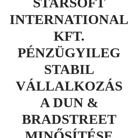
STARSOFT
INTERNATIONAL
KFT.
PÉNZÜGYILEG
STABIL
VÁLLALKOZÁS
A DUN &
BRADSTREET
MINŐSÍTÉSE