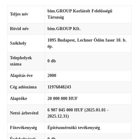
bim.GROUP Korlátolt Felelősségű
Teljes név
Társaság
Rövid név
bim.GROUP Kft.
1095 Budapest, Lechner Ödön fasor 10. b.
Székhely
ép.
Telephelyek
0 db
száma
Alapítás éve
2000
Cég adószáma
11976848243
Alaptőke
20 000 000 HUF
6 907 045 000 HUF (2025.01.01 -
Nettó árbevétel
2025.12.31)
Főtevékenység
Építészmérnöki tevékenység