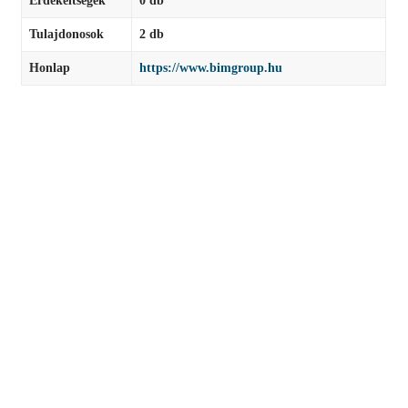
Érdekeltségek
0 db
Tulajdonosok
2 db
Honlap
https://www.bimgroup.hu