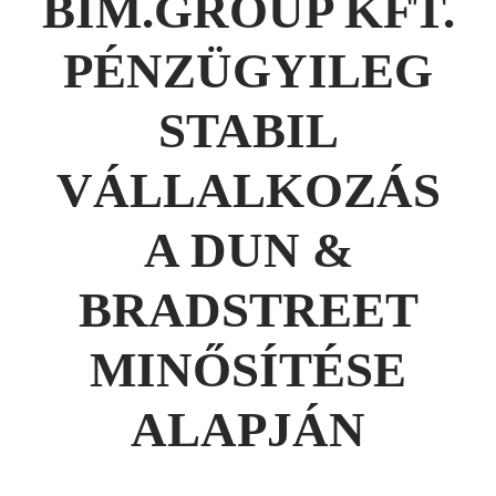
BIM.GROUP KFT.
PÉNZÜGYILEG
STABIL
VÁLLALKOZÁS
A DUN &
BRADSTREET
MINŐSÍTÉSE
ALAPJÁN