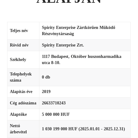
Spirity Enterprise Zártkörűen Működő
Teljes név
Részvénytársaság
Rövid név
Spirity Enterprise Zrt.
1117 Budapest, Október huszonharmadika
Székhely
utca 8-10.
Telephelyek
0 db
száma
Alapítás éve
2019
Cég adószáma
26633710243
Alaptőke
5 000 000 HUF
Nettó
1 030 199 000 HUF (2025.01.01 - 2025.12.31)
árbevétel