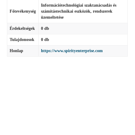
Információtechnológiai szaktanácsadás és
Főtevékenység
számítástechnikai eszközök, rendszerek
üzemeltetése
Érdekeltségek
0 db
Tulajdonosok
0 db
Honlap
https://www.spirityenterprise.com