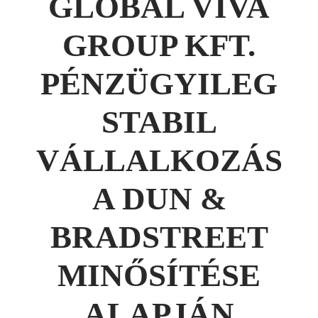
GLOBAL VIVA
GROUP KFT.
PÉNZÜGYILEG
STABIL
VÁLLALKOZÁS
A DUN &
BRADSTREET
MINŐSÍTÉSE
ALAPJÁN