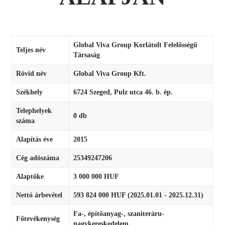
Global Viva Group Korlátolt Felelősségű
Teljes név
Társaság
Rövid név
Global Viva Group Kft.
Székhely
6724 Szeged, Pulz utca 46. b. ép.
Telephelyek
0 db
száma
Alapítás éve
2015
Cég adószáma
25349247206
Alaptőke
3 000 000 HUF
Nettó árbevétel
593 824 000 HUF (2025.01.01 - 2025.12.31)
Fa-, építőanyag-, szaniteráru-
Főtevékenység
nagykereskedelem